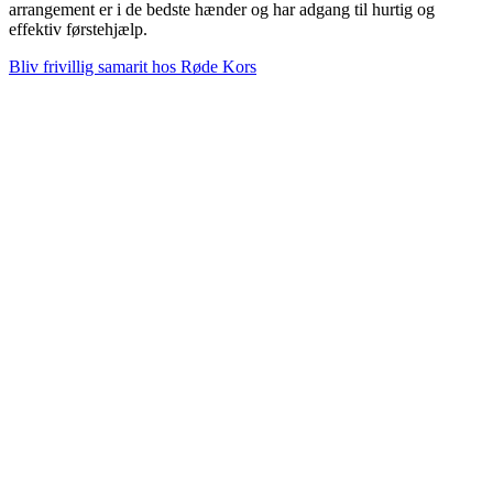
arrangement er i de bedste hænder og har adgang til hurtig og
effektiv førstehjælp.
Bliv frivillig samarit hos Røde Kors
Røde Kors Odense
Røde Kors Odense
Lind Hansens VeJ 9
5000 Odense C
Kontakt os på:
odense@rodekors.dk
60784400
Links
Instagram
Facebook