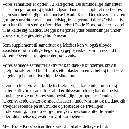
Vores samaritter er opdelt i 2 kategorier. De almindelige samaritter
har en meget grundig førstehjælpsuddannelse suppleret med vores
egen sundhedsfaglige uddannelse i Røde Kors. Derudover har vi en
gruppe samaritter med sundhedsfaglig baggrund i deres ”civile” liv,
som har fået en særlig efteruddannelse i Røde Kors, så de er i stand
til at kalde sig Medics. Begge kategorier yder behandlinger under
vores korpslæges delegation/ansvar.
Som supplement til samaritter og Medics kan vi også tilbyde
assistance fra frivillige læger og sygeplejersker, som hyres ind til
skræddersyede arrangementer og events.
Vores samlede samaritter aktivitet kan dække kundernes krav til
hjælp og sikkerhed helt fra at sætte plaster på en vabel og til at yde
lægehjælp i akutte livreddende situationer.
Gennem hele vores arbejde tilstræber vi, at både uddannelse og
materiel til vores samaritter altid er tidssvarende og har det bedst
opnåelige niveau. Vores sundhedsfaglige gruppe, bestående af
læger, sygeplejersker og specialistister i undervisning og pædagogik,
arbejder løbende på at udvikle og forbedre de frivilliges
undervisning. Derudover gennemgår vores samaritter løbende
efteruddannelse og evaluering af kompetencer.
Med Røde Kors’ samaritter sikrer du, at alle deltagere til dit