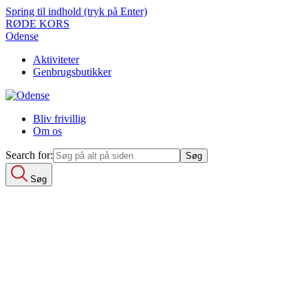
Spring til indhold (tryk på Enter)
RØDE KORS
Odense
Aktiviteter
Genbrugsbutikker
Bliv frivillig
Om os
Search for:
Søg
Search for:
Aktiviteter
Integration
Fællesskaber
Netværkshuset
Akut
Undervisning
Genbrugsbutikker