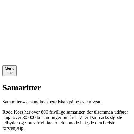
Bellinge
Fjordsgade
Østerbro
Victoriagade
Bliv frivillig
Om os
Bestyrelse
Bestyrelsreferater
Ansatte
Generelforsamlinger
Ungdommens Røde Kors
Menu
Luk
Samaritter
Samaritter – et sundhedsberedskab på højeste niveau
Røde Kors har over 800 frivillige samaritter, der tilsammen udfører
langt over 30.000 behandlinger om året. Vi er Danmarks største
udbyder og vores frivillige er uddannede i at yde den bedste
førstehjælp.