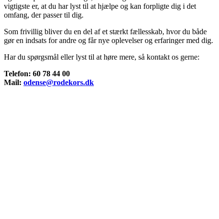
vigtigste er, at du har lyst til at hjælpe og kan forpligte dig i det
omfang, der passer til dig.
Som frivillig bliver du en del af et stærkt fællesskab, hvor du både
gør en indsats for andre og får nye oplevelser og erfaringer med dig.
Har du spørgsmål eller lyst til at høre mere, så kontakt os gerne:
Telefon: 60 78 44 00
Mail:
odense@rodekors.dk
Røde Kors Odense
Røde Kors Odense
Lind Hansens VeJ 9
5000 Odense C
Kontakt os på:
odense@rodekors.dk
60784400
Links