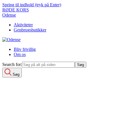
Spring til indhold (tryk på Enter)
RØDE KORS
Odense
Aktiviteter
Genbrugsbutikker
Bliv frivillig
Om os
Search for:
Søg
Search for:
Aktiviteter
Integration
Fællesskaber
Netværkshuset
Akut
Undervisning
Genbrugsbutikker