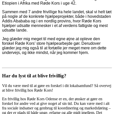
Etiopien i Afrika med Røde Kors i uge 42.
Sammen med 7 andre frivillige fra hele landet, skal vi helt tæt
på nogle af de konkrete hjælpeprojekter, både i hovedstaden
Addis Abababa og i en nordlig provins, hvor Røde Kors
hjælper udsatte mennesker i et af verdens fattigste og mest
udsatte lande.
Jeg glæder mig meget til med egne øjne at opleve den
forskel Røde Kors’ store hjælpearbejde gør. Derudover
glæder jeg mig også til at fortælle jer meget mere om dette
undervejs, og ikke mindst, når jeg kommer hjem.
Har du lyst til at blive frivillig?
Vil du være med til at gøre en forskel i dit lokalsamfund? Så overvej
at blive frivillig hos Røde Kors!
En frivillig hos Røde Kors Odense er en, der ønsker at gøre en
forskel for andre ved at give noget af sin tid. Du kan være med i alt
fra sociale indsatser og genbrug til koordinering og markedsføring –
og der er plads til både unge, erfarne og alle midt imellem. Det