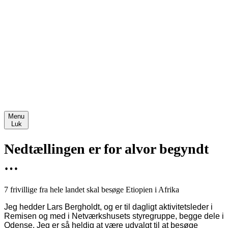
Bellinge
Fjordsgade
Østerbro
Victoriagade
Bliv frivillig
Om os
Bestyrelse
Bestyrelsreferater
Ansatte
Generelforsamlinger
Ungdommens Røde Kors
Menu
Luk
Nedtællingen er for alvor begyndt
…
7 frivillige fra hele landet skal besøge Etiopien i Afrika
Jeg hedder Lars Bergholdt, og er til dagligt aktivitetsleder i
Remisen og med i Netværkshusets styregruppe, begge dele i
Odense.
Jeg er så heldig at være udvalgt til at besøge